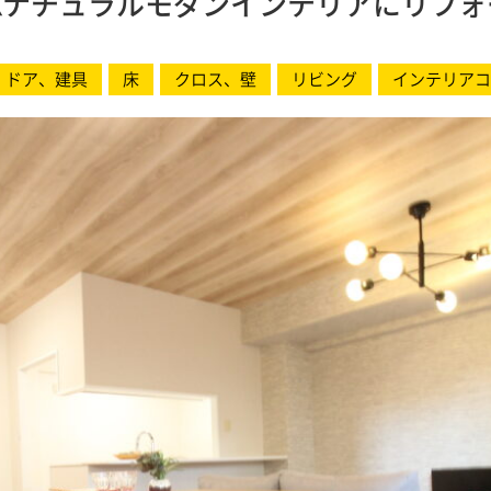
DKナチュラルモダンインテリアにリフォ
ドア、建具
床
クロス、壁
リビング
インテリアコ