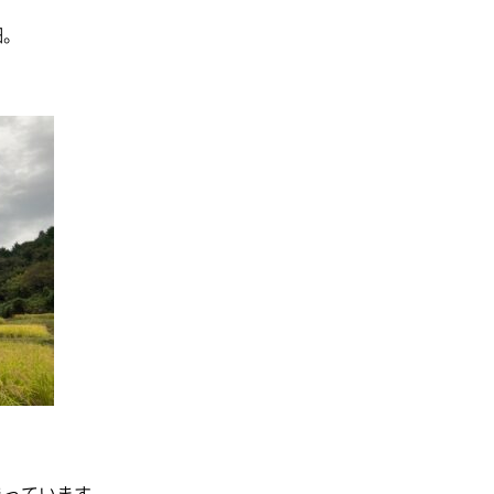
畑。
～
まっています。