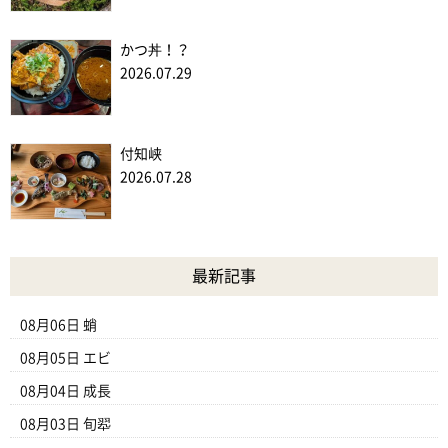
かつ丼！？
2026.07.29
付知峡
2026.07.28
最新記事
08月06日
蛸
08月05日
エビ
08月04日
成長
08月03日
旬翆