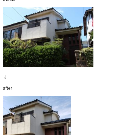
↓
after