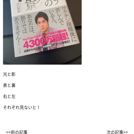
光と影
表と裏
右と左
それぞれ見ないと！
<<前の記事
次の記事>>