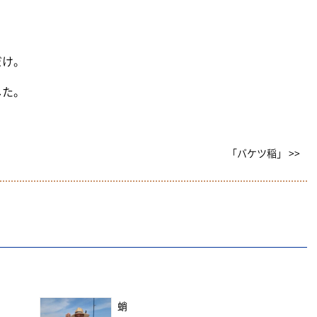
！
だけ。
した。
「バケツ稲」 >>
蛸